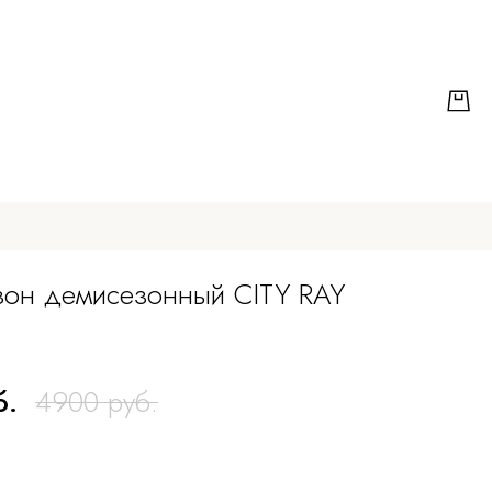
зон демисезонный CITY RAY
б.
4900 руб.