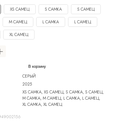
XS САМЕЦ
S САМКА
S САМЕЦ
M САМЕЦ
L САМКА
L САМЕЦ
XL САМЕЦ
В корзину
СЕРЫЙ
2025
XS САМКА, XS САМЕЦ, S САМКА, S САМЕЦ,
М САМКА, M САМЕЦ, L САМКА, L САМЕЦ,
XL САМКА, XL САМЕЦ
949002156