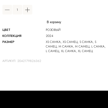
В корзину
ЦВЕТ
РОЗОВЫЙ
КОЛЛЕКЦИЯ
2024
РАЗМЕР
XS САМКА, XS САМЕЦ, S САМКА, S
САМЕЦ, М САМКА, M САМЕЦ, L САМКА,
L САМЕЦ, XL САМКА, XL САМЕЦ
АРТИКУЛ:
2042179826362