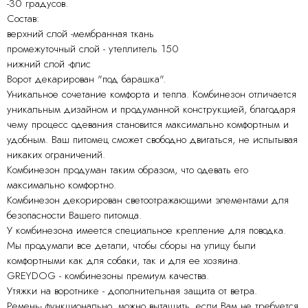
-30 градусов.
Состав:
верхний слой -мембранная ткань
промежуточный слой - утеплитель 150
нижний слой -флис
Ворот декарирован "под барашка".
Уникальное сочетание комфорта и тепла. Комбинезон отличается
уникальным дизайном и продуманной конструкцией, благодаря
чему процесс одевания становится максимально комфортным и
удобным. Ваш питомец сможет свободно двигаться, не испытывая
никаких ограничений.
Комбинезон продуман таким образом, что одевать его
максимально комфортно.
Комбинезон декорирован светоотражающими элементами для
безопасности Вашего питомца.
У комбинезона имеется специальное крепление для поводка.
Мы продумали все детали, чтобы сборы на улицу были
комфортными как для собаки, так и для ее хозяина.
GREYDOG - комбинезоны премиум качества.
Утяжки на воротнике - дополнительная защита от ветра.
Ремень- функционально, можно вытащить, если Вам не требуется,