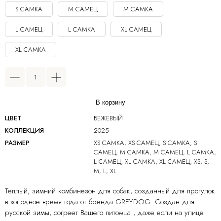
S САМКА
M САМЕЦ
M САМКА
L САМЕЦ
L САМКА
XL САМЕЦ
XL САМКА
В корзину
ЦВЕТ
БЕЖЕВЫЙ
КОЛЛЕКЦИЯ
2025
РАЗМЕР
XS САМКА, XS САМЕЦ, S САМКА, S
САМЕЦ, М САМКА, M САМЕЦ, L САМКА,
L САМЕЦ, XL САМКА, XL САМЕЦ, XS, S,
M, L, XL
Теплый, зимний комбинезон для собак, созданный для прогулок
в холодное время года от бренда GREYDOG. Создан для
русской зимы, согреет Вашего питомца , даже если на улице